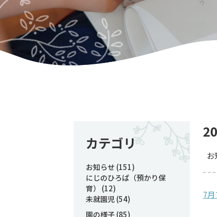
2
カテゴリ
お
お知らせ
(151)
にじのひろば（預かり保
育）
(12)
7
未就園児
(54)
園の様子
(85)