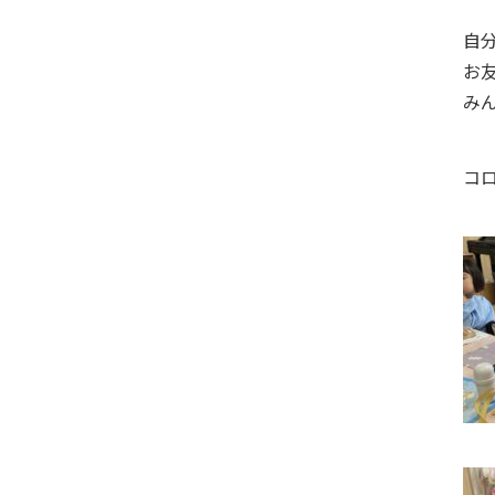
自
お
み
コ