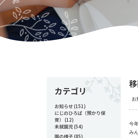
移
カテゴリ
お
お知らせ
(151)
にじのひろば（預かり保
育）
(12)
今
未就園児
(54)
み
園の様子
(85)