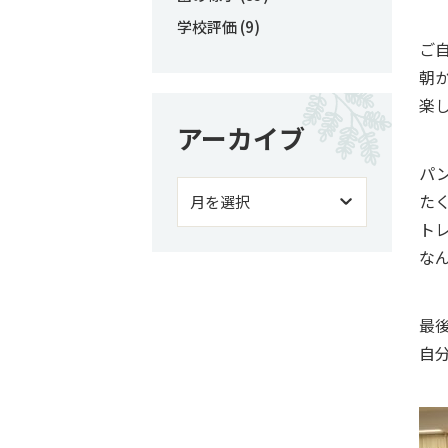
学校評価
(9)
ご
朝
楽
アーカイブ
パ
た
ト
な
最
自